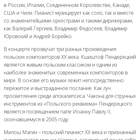
в России, Италии, Соединенном Королевстве, Канаде,
США и Чили. Пианист музицирует как соло, так и вместе
со знаменитейшими оркестрами и такими дирижерами,
как Валерий Гергиев, Владимир Федосеев, Владимир
Юровский и Андрей Борейко.
В концерте прозвучат три разных произведения
польских композиторов ХХ века. Кшиштоф Пендерецкий
является живым польским классиком и одним из
наиболее знаменитых современных композиторов в
мире. В основе его музыки лежит непосредственно
пережитое и выстраданное послание. Как луч
просветления среди апокалипсиса. Чакона для струнных
инструментов из «Польского реквиема» Пендерецкого
является посвящением папе Иоанну Павлу II,
скончавшемуся в 2005 году.
Милош Магин – польский пианист ХХ века и признанный
интерпретатор музыки Шопена, оставивший после себя