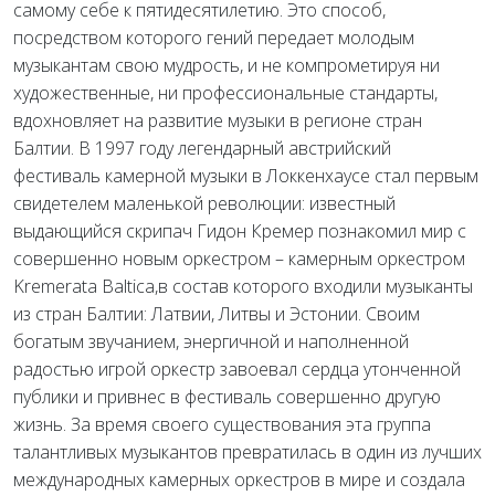
самому себе к пятидесятилетию. Это способ,
посредством которого гений передает молодым
музыкантам свою мудрость, и не компрометируя ни
художественные, ни профессиональные стандарты,
вдохновляет на развитие музыки в регионе стран
Балтии. В 1997 году легендарный австрийский
фестиваль камерной музыки в Локкенхаусе стал первым
свидетелем маленькой революции: известный
выдающийся скрипач Гидон Кремер познакомил мир с
совершенно новым оркестром – камерным оркестром
Kremerata Baltica,в состав которого входили музыканты
из стран Балтии: Латвии, Литвы и Эстонии. Своим
богатым звучанием, энергичной и наполненной
радостью игрой оркестр завоевал сердца утонченной
публики и привнес в фестиваль совершенно другую
жизнь. За время своего существования эта группа
талантливых музыкантов превратилась в один из лучших
международных камерных оркестров в мире и создала