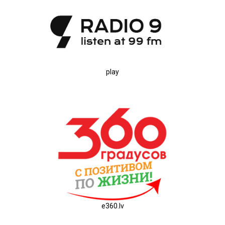
play
e360.lv