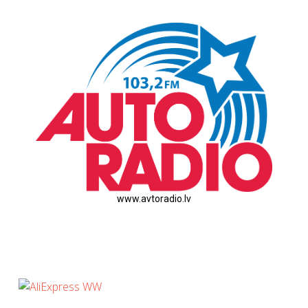
www.avtoradio.lv