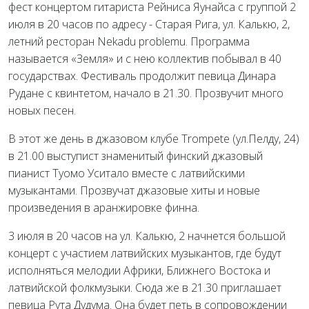
фест концертом гитариста Рейниса Яунайса с группой 2
июля в 20 часов по адресу - Старая Рига, ул. Калькю, 2,
летний ресторан Nekadu problemu. Программа
называется «Земля» и с нею коллектив побывал в 40
государствах. Фестиваль продолжит певица Динара
Рудане с квинтетом, начало в 21.30. Прозвучит много
новых песен.
В этот же день в джазовом клубе Trompete (ул.Пелду, 24)
в 21.00 выступист знаменитый финский джазовый
пианист Туомо Уситало вместе с латвийскими
музыкантами. Прозвучат джазовые хиты и новые
произведения в аранжировке финна.
3 июля в 20 часов на ул. Калькю, 2 начнется большой
концерт с участием латвийских музыкантов, где будут
исполняться мелодии Африки, Ближнего Востока и
латвийской фолкмузыки. Сюда же в 21.30 приглашает
певица Рута Дудума. Она будет петь в сопровождении