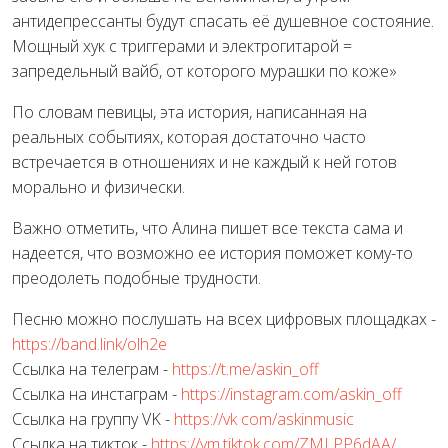
антидепрессанты будут спасать её душевное состояние.
Мощный хук с триггерами и электрогитарой =
запредельный вайб, от которого мурашки по коже»
По словам певицы, эта история, написанная на
реальных событиях, которая достаточно часто
встречается в отношениях и не каждый к ней готов
морально и физически.
Важно отметить, что Алина пишет все текста сама и
надеется, что возможно ее история поможет кому-то
преодолеть подобные трудности.
Песню можно послушать на всех цифровых площадках -
https://band.link/olh2e
Ссылка на телеграм -
https://t.me/askin_off
Ссылка на инстаграм -
https://instagram.com/askin_off
Ссылка на группу VK -
https://vk com/askinmusic
Ссылка на тикток -
https://vm.tiktok.com/ZMLPP6dAA/